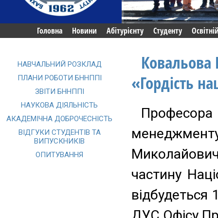
Головна
Новини
Абітурієнту
Студенту
Освітні
Ковальова 
НАВЧАЛЬНИЙ РОЗКЛАД
«Гордість нац
ПЛАНИ РОБОТИ БННППІ
ЗВІТИ БННППІ
НАУКОВА ДІЯЛЬНІСТЬ
Професора
АКАДЕМІЧНА ДОБРОЧЕСНІСТЬ
менеджмент
ВІДГУКИ СТУДЕНТІВ ТА
ВИПУСКНИКІВ
Миколайо
ОПИТУВАННЯ
частину Наці
відбудеться 
ДУС Офісу Пр