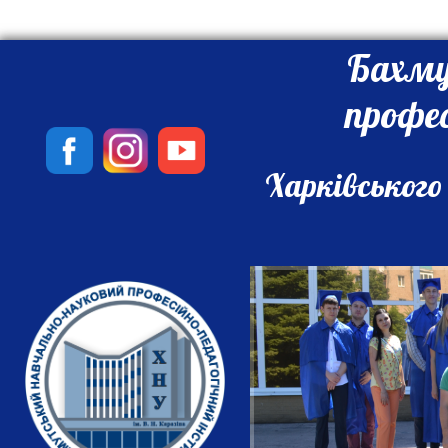
Бахму
профе
Харківського