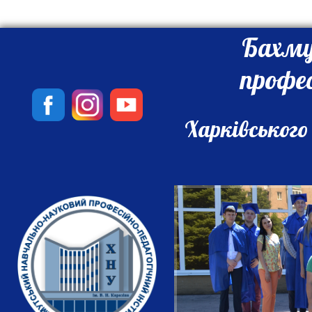
Бахму
профе
Харківського