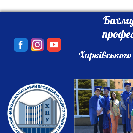
Бахму
профе
Харківського