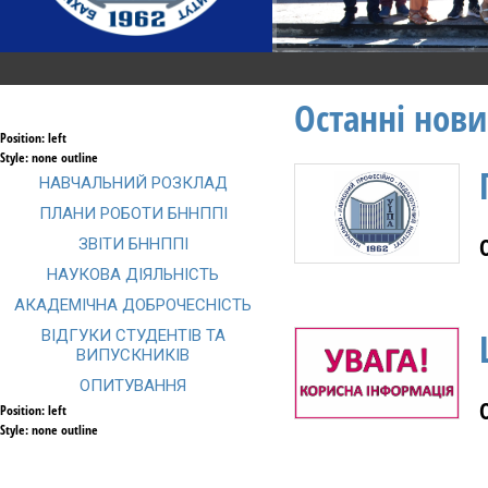
Останні нов
Головна
Новини
Абітурієнту
Студенту
Освітні
Position:
left
Style:
none outline
НАВЧАЛЬНИЙ РОЗКЛАД
ПЛАНИ РОБОТИ БННППІ
ЗВІТИ БННППІ
НАУКОВА ДІЯЛЬНІСТЬ
АКАДЕМІЧНА ДОБРОЧЕСНІСТЬ
ВІДГУКИ СТУДЕНТІВ ТА
ВИПУСКНИКІВ
ОПИТУВАННЯ
Position:
left
Style:
none outline