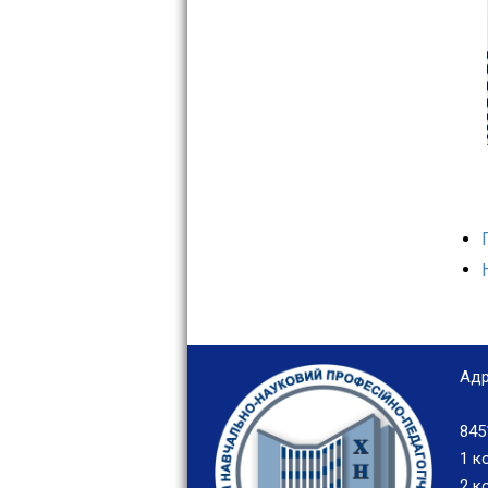
Адр
845
1 к
2 ко