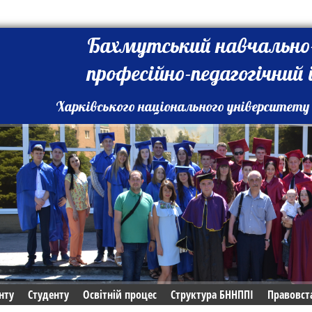
Бахмутський навчально
професійно-педагогічний
Харківського національного університету 
нту
Студенту
Освітній процес
Структура БННППІ
Правовст