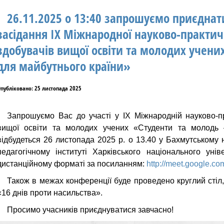
26.11.2025 о 13:40 запрошуємо приєднат
засідання IX Міжнародної науково-практич
здобувачів вищої освіти та молодих учени
для майбутнього країни»
публіковано: 25 листопада 2025
Запрошуємо Вас до участі у IX Міжнародній науково-пр
вищої освіти та молодих учених «Студенти та молодь 
відбудеться
26 листопада 2025 р.
о
13.40
у Бахмутському 
педагогічному інституті Харківського національного уні
дистанційному форматі за посиланням:
http://meet.google.co
Також в межах конференції буде проведено круглий стіл,
«16 днів проти насильства».
Просимо учасників приєднуватися завчасно!