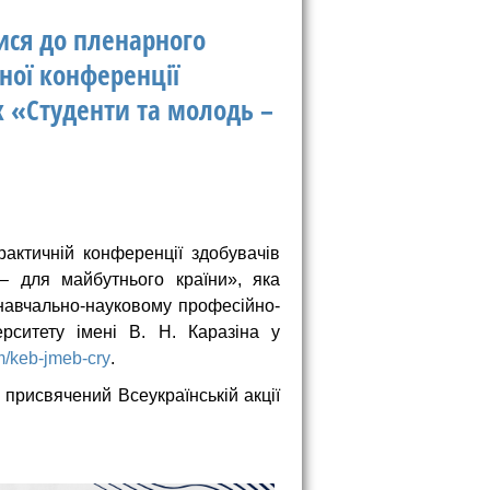
ися до пленарного
ної конференції
х «Студенти та молодь –
актичній конференції здобувачів
– для майбутнього країни», яка
навчально-науковому професійно-
верситету імені В. Н. Каразіна у
m/keb-jmeb-cry
.
 присвячений Всеукраїнській акції