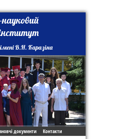
-науковий
 інститут
імені В.Н. Каразіна
ановчі документи
Контакти