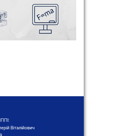
ППІ:
ерій Віталійович
9