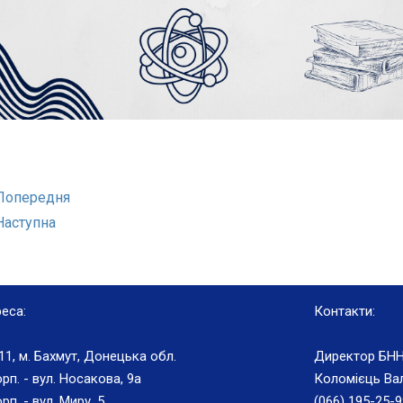
Попередня
Наступна
еса:
Контакти:
11, м. Бахмут, Донецька обл.
Директор БНН
орп. - вул. Носакова, 9а
Коломієць Вал
рп. - вул. Миру, 5
(066) 195-25-9