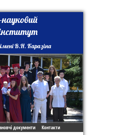
-науковий
 інститут
імені В.Н. Каразіна
ановчі документи
Контакти