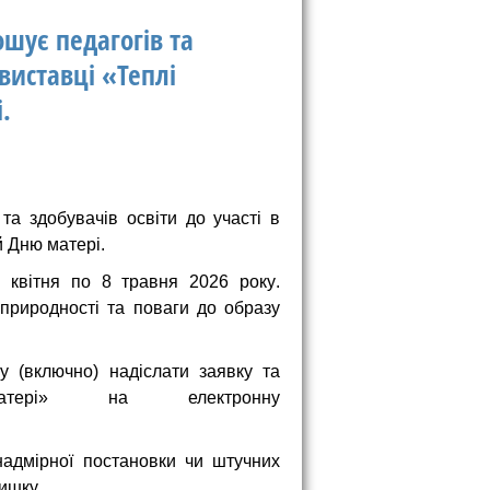
шує педагогів та
овиставці «Теплі
.
а здобувачів освіти до участі в
й Дню матері.
 квітня по 8 травня 2026 року
.
природності та поваги до образу
у (включно) надіслати заявку та
рі» на електронну
адмірної постановки чи штучних
тишку.