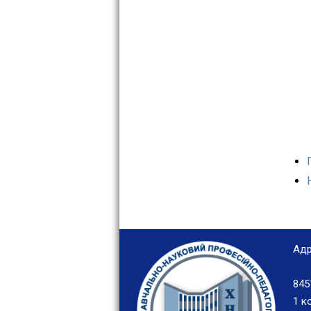
Адр
845
1 к