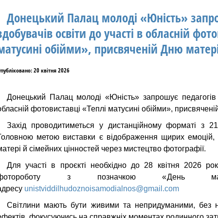
Донецький Палац молоді «Юність» запро
здобувачів освіти до участі в обласній фот
матусині обійми», присвяченій Дню матері
публіковано: 20 квітня 2026
Донецький Палац молоді «Юність» запрошує педагогів т
обласній фотовиставці
«Теплі матусині обійми»
, присвячені
Захід проводитиметься у дистанційному форматі
з 21
Головною метою виставки є відображення щирих емоцій, 
матері й сімейних цінностей через мистецтво фотографії.
Для участі в проєкті необхідно
до 28 квітня 2026 рок
фотороботу
з позначкою «День мате
адресу
unistviddilhudoznoisamodialnos@gmail.com
Світлини мають бути живими та непридуманими, без н
ефектів, фокусуючись на справжніх моментах родинного за