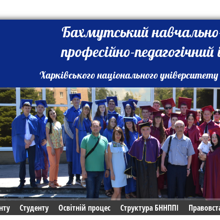
Бахмутський навчально
професійно-педагогічний
Харківського національного університету 
нту
Студенту
Освітній процес
Структура БННППІ
Правовст