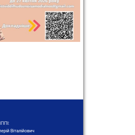
ППІ:
ерій Віталійович