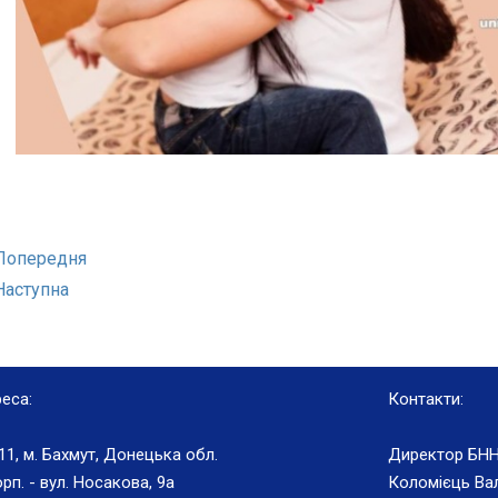
Попередня
Наступна
еса:
Контакти:
11, м. Бахмут, Донецька обл.
Директор БНН
орп. - вул. Носакова, 9а
Коломієць Вал