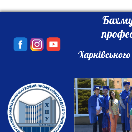
Бахму
профе
Харківського