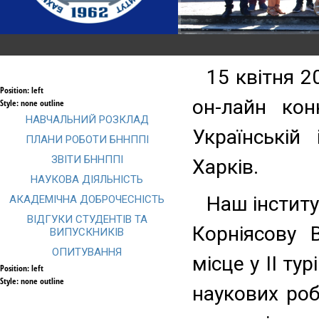
Головна
Новини
Абітурієнту
Студенту
Освітні
15 квітня 2
Position:
left
он-лайн кон
Style:
none outline
НАВЧАЛЬНИЙ РОЗКЛАД
Українській 
ПЛАНИ РОБОТИ БННППІ
ЗВІТИ БННППІ
Харків.
НАУКОВА ДІЯЛЬНІСТЬ
Наш інститу
АКАДЕМІЧНА ДОБРОЧЕСНІСТЬ
ВІДГУКИ СТУДЕНТІВ ТА
Корніясову 
ВИПУСКНИКІВ
ОПИТУВАННЯ
місце у ІІ ту
Position:
left
Style:
none outline
наукових роб