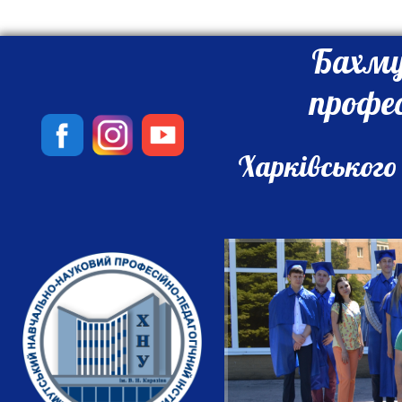
Бахму
профе
Харківського