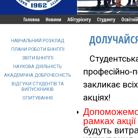
Головна
Новини
Абітурієнту
Студенту
Освітні
ДОЛУЧАЙСЯ
НАВЧАЛЬНИЙ РОЗКЛАД
ПЛАНИ РОБОТИ БННППІ
Студентс
ЗВІТИ БННППІ
НАУКОВА ДІЯЛЬНІСТЬ
професійно-п
АКАДЕМІЧНА ДОБРОЧЕСНІСТЬ
закликає всі
ВІДГУКИ СТУДЕНТІВ ТА
ВИПУСКНИКІВ
акціях!
ОПИТУВАННЯ
Допоможемо 
рамках акці
будуть витра