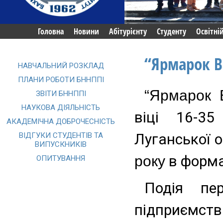
Головна
Новини
Абітурієнту
Студенту
Освітні
“Ярмарок В
НАВЧАЛЬНИЙ РОЗКЛАД
ПЛАНИ РОБОТИ БННППІ
“Ярмарок 
ЗВІТИ БННППІ
НАУКОВА ДІЯЛЬНІСТЬ
віці 16-35
АКАДЕМІЧНА ДОБРОЧЕСНІСТЬ
ВІДГУКИ СТУДЕНТІВ ТА
Луганської 
ВИПУСКНИКІВ
року
в форма
ОПИТУВАННЯ
Подія пе
підприємс