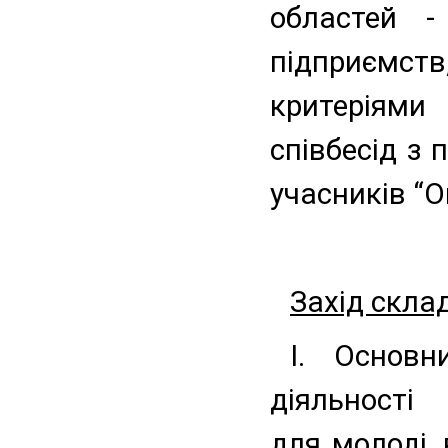
областей -
підприємс
критеріями
співбесід з 
учасників “
Захід скла
І. Основн
діяльності 
для молоді,