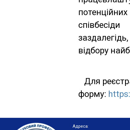
потенційн
співбесіди
заздалегідь
відбору най
Для реєстра
форму:
https
Адреса: