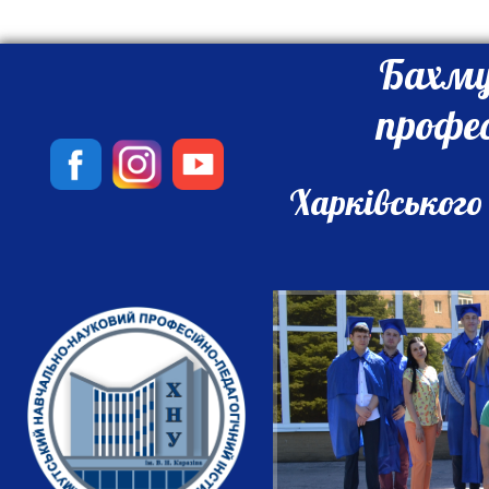
Бахму
профе
Харківського