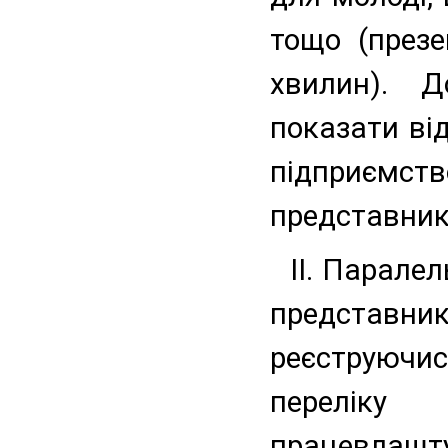
тощо (презе
хвилин). Д
показати ві
підприємс
представник
ІІ. Парале
представн
реєструючи
переліку
працевла