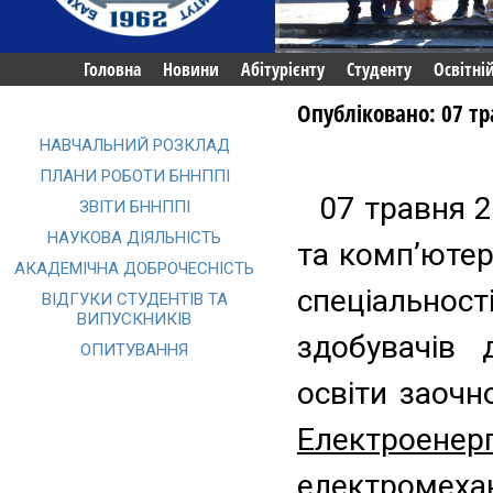
Головна
Новини
Абітурієнту
Студенту
Освітні
Опубліковано: 07 тр
НАВЧАЛЬНИЙ РОЗКЛАД
ПЛАНИ РОБОТИ БННППІ
07 травня 
ЗВІТИ БННППІ
НАУКОВА ДІЯЛЬНІСТЬ
та комп’ютер
АКАДЕМІЧНА ДОБРОЧЕСНІСТЬ
спеціально
ВІДГУКИ СТУДЕНТІВ ТА
ВИПУСКНИКІВ
здобувачів д
ОПИТУВАННЯ
освіти заочн
Електроен
електромеха