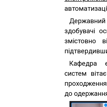
автоматизаці
Державний
здобувачі ос
змістовно в
підтвердивши
Кафедра е
систем віта
проходження
до одержанн