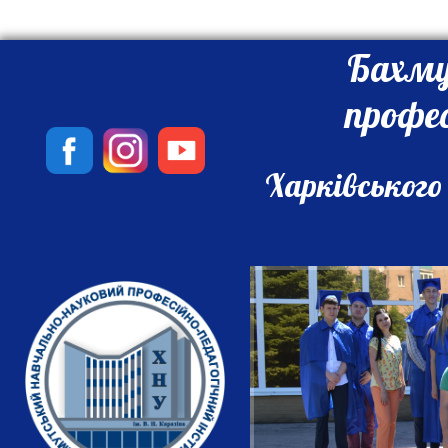
Бахму
профе
Харківського