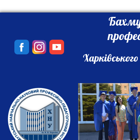
Бахму
профе
Харківського