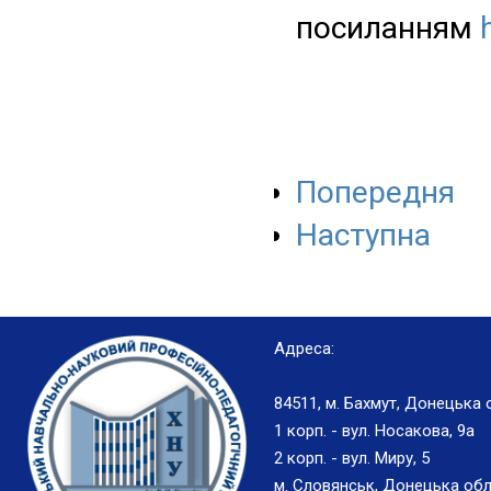
посиланням
Попередня
Наступна
Адреса:
84511, м. Бахмут, Донецька 
1 корп. - вул. Носакова, 9а
2 корп. - вул. Миру, 5
м. Словянськ, Донецька обл