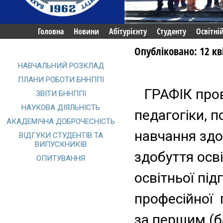
Головна
Новини
Абітурієнту
Студенту
Освітні
Опубліковано: 12 кв
НАВЧАЛЬНИЙ РОЗКЛАД
ПЛАНИ РОБОТИ БННППІ
ГРАФІК
про
ЗВІТИ БННППІ
НАУКОВА ДІЯЛЬНІСТЬ
педагогіки, п
АКАДЕМІЧНА ДОБРОЧЕСНІСТЬ
навчання здо
ВІДГУКИ СТУДЕНТІВ ТА
ВИПУСКНИКІВ
здобуття осві
ОПИТУВАННЯ
освітньої під
професійної 
за першим
(б