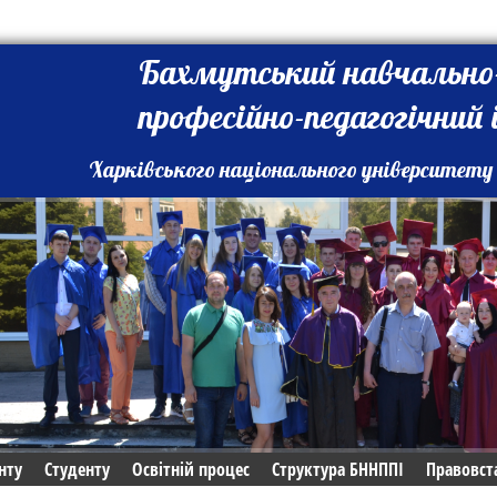
Бахмутський навчально
професійно-педагогічний
Харківського національного університету 
нту
Студенту
Освітній процес
Структура БННППІ
Правовст