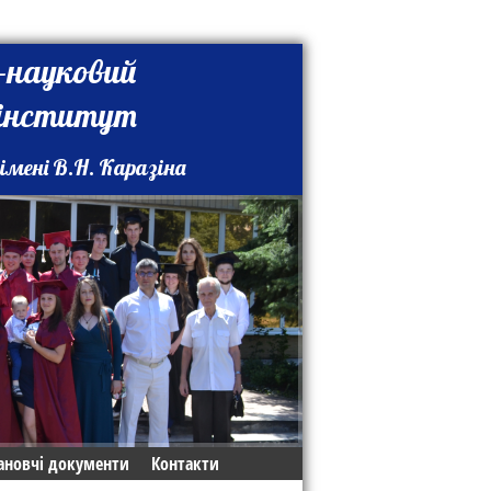
-науковий
 інститут
імені В.Н. Каразіна
ановчі документи
Контакти