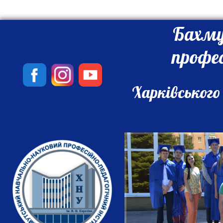
Бахму
профе
Харківського