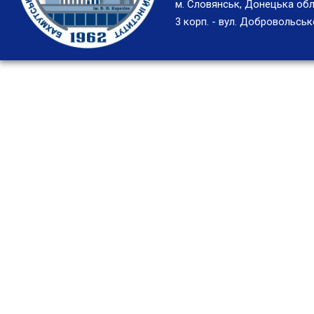
м. Словянськ, Донецька обл
3 корп. - вул. Добровольськ