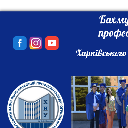
Бахму
профе
Харківського