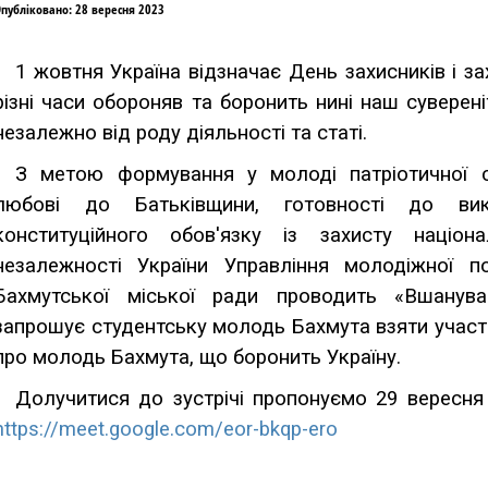
нту
публіковано: 28 вересня 2023
Студенту
Освітній процес
Структура БННППІ
Правовст
1 жовтня Україна відзначає День захисників і за
різні часи обороняв та боронить нині наш сувереніт
незалежно від роду діяльності та статі.
З метою формування у молоді патріотичної сві
любові до Батьківщини, готовності до вик
конституційного обов'язку із захисту національ
незалежності України Управління молодіжної п
Бахмутської міської ради проводить «Вшанув
запрошує студентську молодь Бахмута взяти участь 
про молодь Бахмута, що боронить Україну.
Долучитися до зустрічі пропонуємо 29 вересня
https://meet.google.com/eor-bkqp-ero