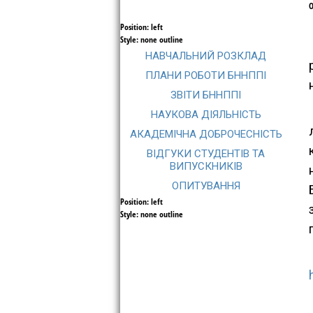
Головна
Новини
Абітуріє
О
Position:
left
Style:
none outline
НАВЧАЛЬНИЙ РОЗКЛАД
ПЛАНИ РОБОТИ БННППІ
ЗВІТИ БННППІ
НАУКОВА ДІЯЛЬНІСТЬ
АКАДЕМІЧНА ДОБРОЧЕСНІСТЬ
ВІДГУКИ СТУДЕНТІВ ТА
ВИПУСКНИКІВ
ОПИТУВАННЯ
Position:
left
Style:
none outline