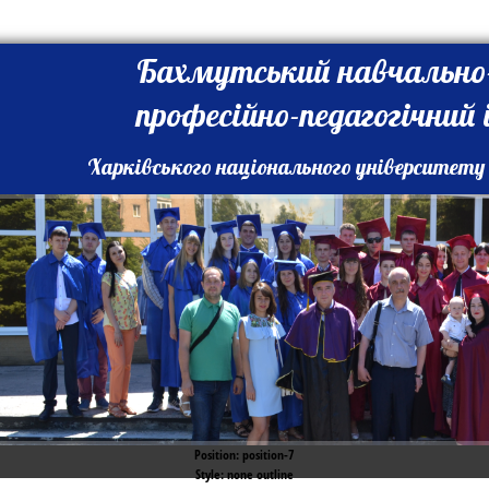
Бахмутський навчально
професійно-педагогічний
Харківського національного університету 
Position:
position-7
Style:
none outline