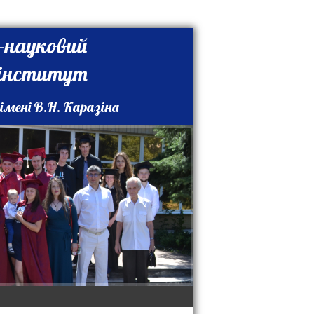
-науковий
 інститут
імені В.Н. Каразіна