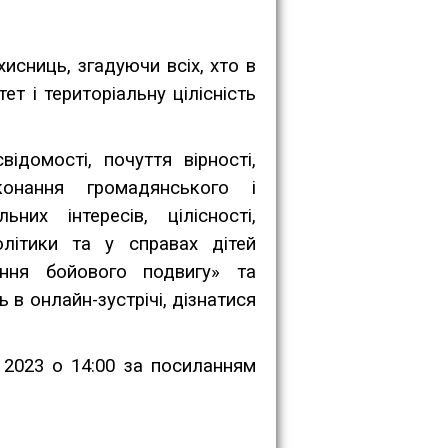
ановчі документи
Контакти
хисниць, згадуючи всіх, хто в
ет і територіальну цілісність
домості, почуття вірності,
онання громадянського і
них інтересів, цілісності,
олітики та у справах дітей
ання бойового подвигу» та
в онлайн-зустрічі, дізнатися
 2023 о 14:00 за посиланням