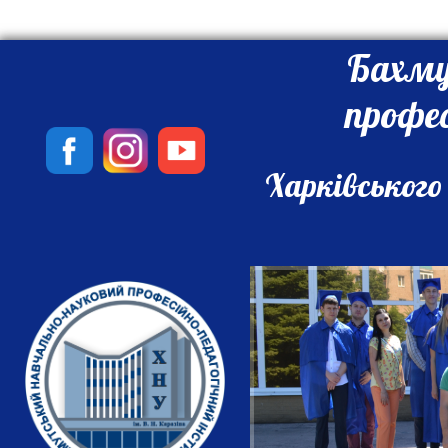
Бахму
профе
Харківського