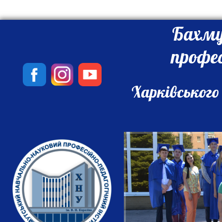
Бахму
профе
Харківського